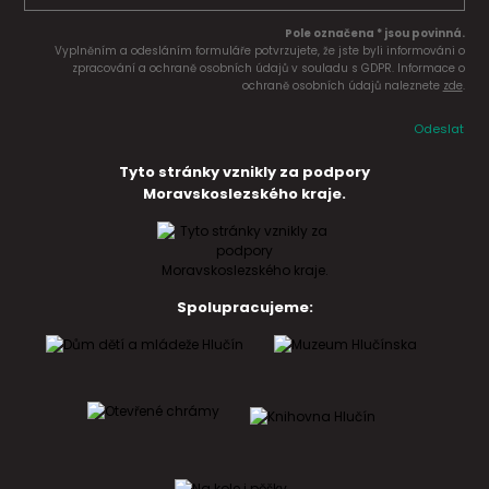
Pole označena * jsou povinná.
Vyplněním a odesláním formuláře potvrzujete, že jste byli informováni o
zpracování a ochraně osobních údajů v souladu s GDPR. Informace o
ochraně osobních údajů naleznete
zde
.
Odeslat
Tyto stránky vznikly za podpory
Moravskoslezského kraje.
Spolupracujeme: