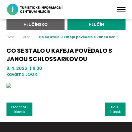
HLUČÍNSKO
HLUČÍN
Úvod
Akce
Co se stalo u kafeja povědalo s Janou Schlossark
CO SE STALO U KAFEJA POVĚDALO S
JANOU SCHLOSSARKOVOU
8. 4. 2026 | 9:30
kavárna LOGR
Předchozí
Další
článek
článek