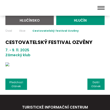
HLUČÍNSKO
HLUČÍN
Úvod
Akce
Cestovatelský festival Ozvěny
CESTOVATELSKÝ FESTIVAL OZVĚNY
7. - 9. 11. 2025
Zámecký klub
Předchozí
Další
článek
článek
TURISTICKÉ INFORMAČNÍ CENTRUM