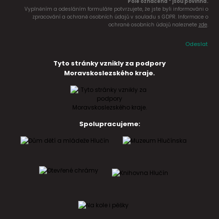
Pole označena * jsou povinná.
Vyplněním a odesláním formuláře potvrzujete, že jste byli informováni o
zpracování a ochraně osobních údajů v souladu s GDPR. Informace o
ochraně osobních údajů naleznete
zde
.
Odeslat
Tyto stránky vznikly za podpory
Moravskoslezského kraje.
Spolupracujeme: