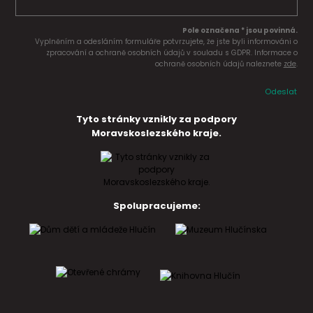
Pole označena * jsou povinná.
Vyplněním a odesláním formuláře potvrzujete, že jste byli informováni o
zpracování a ochraně osobních údajů v souladu s GDPR. Informace o
ochraně osobních údajů naleznete
zde
.
Odeslat
Tyto stránky vznikly za podpory
Moravskoslezského kraje.
Spolupracujeme: