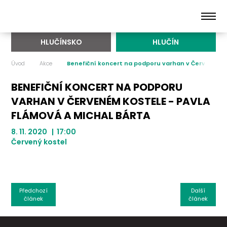
HLUČÍNSKO
HLUČÍN
Úvod
Akce
Benefiční koncert na podporu varhan v Červeném 
BENEFIČNÍ KONCERT NA PODPORU
VARHAN V ČERVENÉM KOSTELE - PAVLA
FLÁMOVÁ A MICHAL BÁRTA
8. 11. 2020 | 17:00
Červený kostel
Předchozí
Další
článek
článek