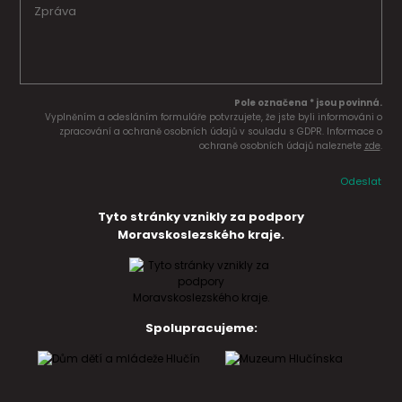
Pole označena * jsou povinná.
Vyplněním a odesláním formuláře potvrzujete, že jste byli informováni o
zpracování a ochraně osobních údajů v souladu s GDPR. Informace o
ochraně osobních údajů naleznete
zde
.
Odeslat
Tyto stránky vznikly za podpory
Moravskoslezského kraje.
Spolupracujeme: