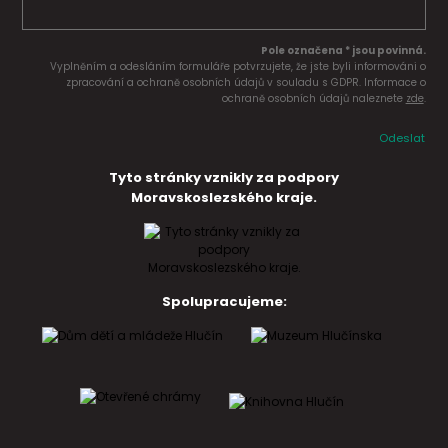
Pole označena * jsou povinná.
Vyplněním a odesláním formuláře potvrzujete, že jste byli informováni o
zpracování a ochraně osobních údajů v souladu s GDPR. Informace o
ochraně osobních údajů naleznete
zde
.
Odeslat
Tyto stránky vznikly za podpory
Moravskoslezského kraje.
Spolupracujeme: