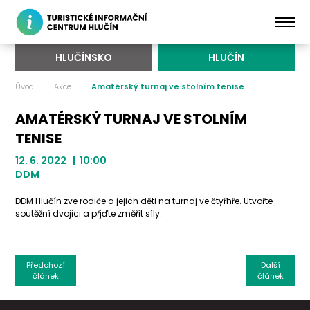
HLUČÍNSKO
HLUČÍN
Úvod
Akce
Amatérský turnaj ve stolním tenise
AMATÉRSKÝ TURNAJ VE STOLNÍM
TENISE
12. 6. 2022 | 10:00
DDM
DDM Hlučín zve rodiče a jejich děti na turnaj ve čtyřhře. Utvořte
soutěžní dvojici a přjďte změřit síly.
Předchozí
Další
článek
článek