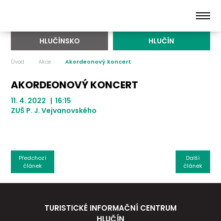
HLUČÍNSKO
HLUČÍN
Úvod
Akce
Akordeonový koncert
AKORDEONOVÝ KONCERT
11. 4. 2022 | 16:15
ZUŠ P. J. Vejvanovského
Předchozí
Další
článek
článek
TURISTICKÉ INFORMAČNÍ CENTRUM
HLUČÍN