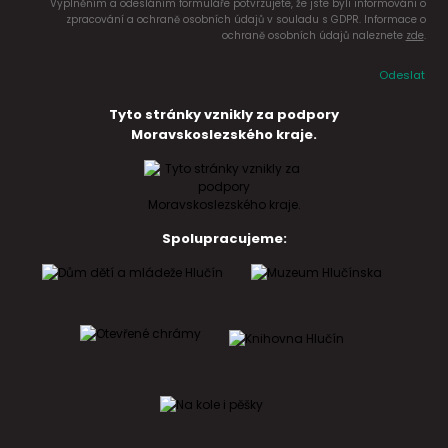
Vyplněním a odesláním formuláře potvrzujete, že jste byli informováni o
zpracování a ochraně osobních údajů v souladu s GDPR. Informace o
ochraně osobních údajů naleznete
zde
.
Odeslat
Tyto stránky vznikly za podpory
Moravskoslezského kraje.
Spolupracujeme: