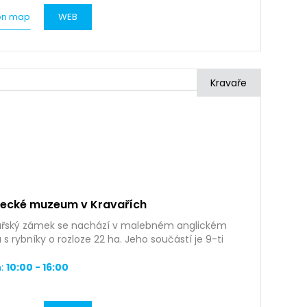
on map
WEB
Kravaře
ecké muzeum v Kravařích
ařský zámek se nachází v malebném anglickém
 s rybníky o rozloze 22 ha. Jeho součástí je 9-ti
vé golfové hřiště.
:
10:00 - 16:00