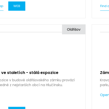
ap
WEB
Find 
Oldřišov
 ve staletích - stálá expozice
Zám
ozice v budově oldřišovského zámku provází
Krav
jedné z nejstarších obcí na Hlučínsku.
parku
jamko
Open