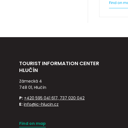
Find on m
TOURIST INFORMATION CENTER
HLUČÍN
Zámecká 4
748 01, Hlučín
P:
+420 595 041 617, 737 020 042
E:
info@ic-hlucin.cz
Find on map