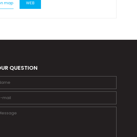
on map
WEB
UR QUESTION