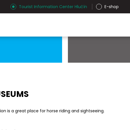
Tourist Information Center Hlučín
E-shop
SEUMS
ion is a great place for horse riding and sightseeing.