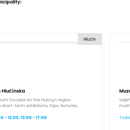
icipality:
Hlučín
 Hlučínska
Muz
um focuses on the Hulczyn region.
Voje
 short-term exhibitions, trips, lectures,
možno
ns, premieres of…
nadše
0 - 12:00, 13:00 - 17:00
Toda