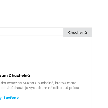
Chuchelná
eum Chuchelná
nská expozice Muzea Chuchelná, kterou máte
st zhlédnout, je výsledkem několikaleté práce
nců z&nbsp;řad historicko…
y:
Zavřeno