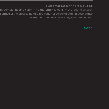
Fields marked with * are required.
By completing and submitting the form, you confirm that you have been
nformed of the processing and protection of personal data in accordance
with GDPR. You can find privacy information
here
.
Send