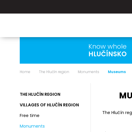
Know whole
HLUČÍNSKO
Home
The Hlučín region
Monuments
Museums
MU
THE HLUČÍN REGION
VILLAGES OF HLUČÍN REGION
The Hlučín reg
Free time
Monuments