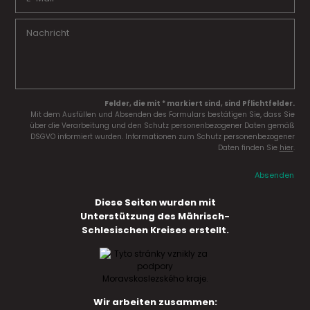
Felder, die mit * markiert sind, sind Pflichtfelder.
Mit dem Ausfüllen und Absenden des Formulars bestätigen Sie, dass Sie
über die Verarbeitung und den Schutz personenbezogener Daten gemäß
DSGVO informiert wurden. Informationen zum Schutz personenbezogener
Daten finden Sie
hier
.
Absenden
Diese Seiten wurden mit
Unterstützung des Mährisch-
Schlesischen Kreises erstellt.
Wir arbeiten zusammen: