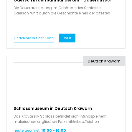
Odersch in den Jahrhunderten - Dauerausstellung
Die Dauerausstellung im Gebäude des Schlosses
Odersch führt durch die Geschichte eines der ältesten
Dörfer in der Region…
Finden Sie auf der Karte
WEB
Deutsch Krawarn
Schlossmuseum in Deutsch Krawarn
Das Kravařský Schloss befindet sich in&nbsp;einem
malerischen englischen Park mit&nbsp;Teichen
von&nbsp;22 Hektar. Dazu gehört…
heute geöffnet:
10:00 - 16:00