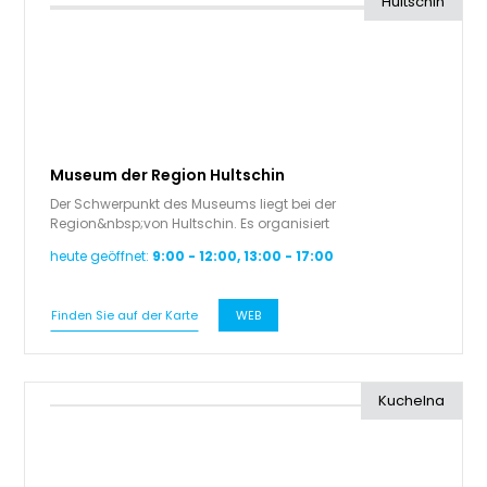
Hultschin
Museum der Region Hultschin
Der Schwerpunkt des Museums liegt bei der
Region&nbsp;von Hultschin. Es organisiert
Kurzzeitausstellungen, Exkursionen, Vorträge,…
heute geöffnet:
9:00 - 12:00, 13:00 - 17:00
Finden Sie auf der Karte
WEB
Kuchelna