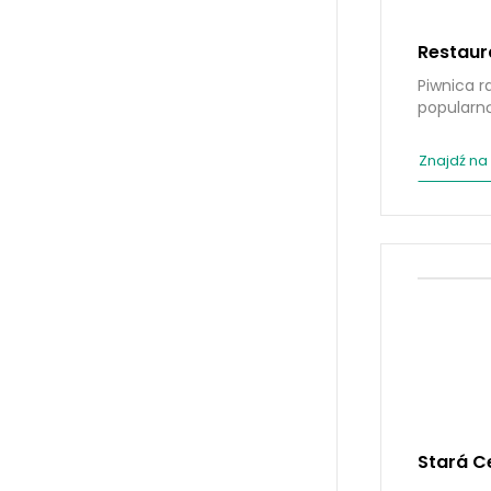
Restaur
Piwnica r
popularną
Znajdź na
Stará C