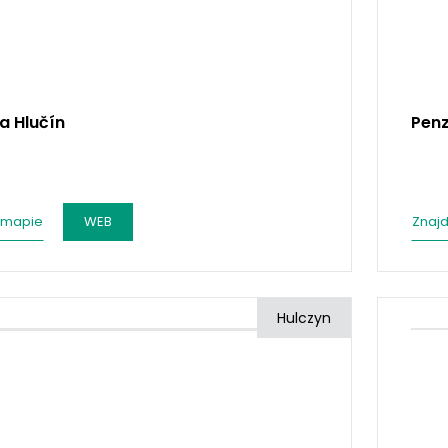
a Hlučín
Penz
 mapie
WEB
Znajd
Hulczyn