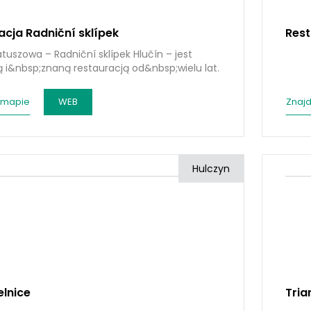
acja Radniční sklípek
Rest
atuszowa – Radniční sklípek Hlučín – jest
 i&nbsp;znaną restauracją od&nbsp;wielu lat.
 mapie
WEB
Znajd
Hulczyn
elnice
Tria