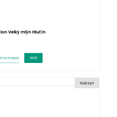
ion Velký mlýn Hlučín
ź na mapie
WEB
Hulczyn