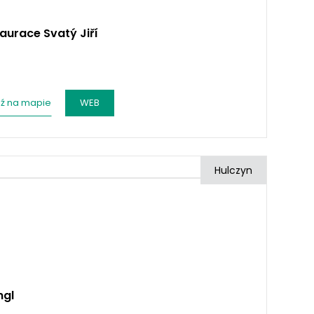
aurace Svatý Jiří
ź na mapie
WEB
Hulczyn
ngl