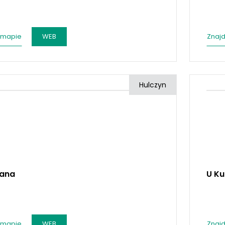
 mapie
WEB
Znajd
Hulczyn
tana
U Ku
 mapie
WEB
Znajd