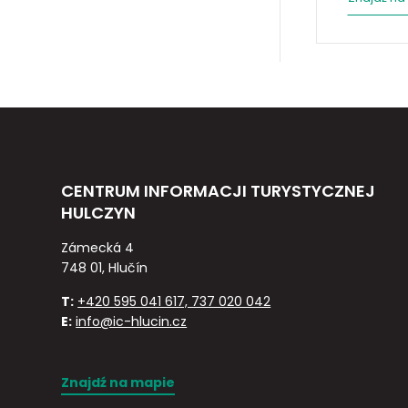
CENTRUM INFORMACJI TURYSTYCZNEJ
HULCZYN
Zámecká 4
748 01, Hlučín
T:
+420 595 041 617, 737 020 042
E:
info@ic-hlucin.cz
Znajdź na mapie