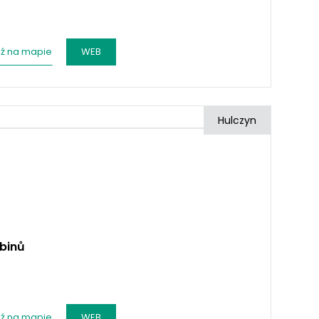
ź na mapie
WEB
Hulczyn
binů
ź na mapie
WEB