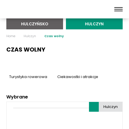
HULCZYŃSKO
HULCZYN
Home
Hulczyn
Czas wolny
CZAS WOLNY
Turystyka rowerowa
Ciekawostki i atrakcje
Wybrane
Hulczyn