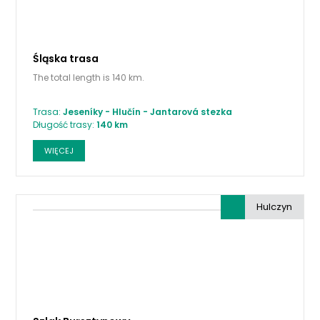
Śląska trasa
The total length is 140 km.
Trasa:
Jeseníky - Hlučín - Jantarová stezka
Długość trasy:
140 km
WIĘCEJ
Hulczyn