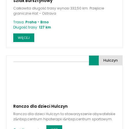
Szlak Bursztynowy
Całkowita długość trasy wynosi 332,50 km. Przejście
graniczne Hať – Ostrava
Trasa:
Praha - Brno
Długość trasy:
127 km
WIĘCEJ
Hulczyn
Ranczo dla dzieci Hulczyn
Ranczo dla dzieci Hulczyn to stowarzyszenie obywatelskie
z&nbsp;centrum hipoterapii i&nbsp;centrum sportowym.