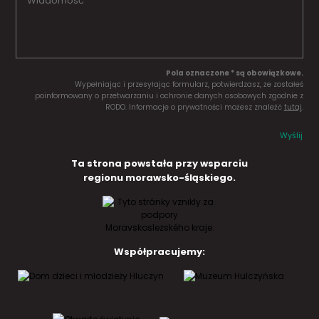
Pola oznaczone * są obowiązkowe.
Wypełniając i przesyłając formularz, potwierdzasz, że zostałeś
poinformowany o przetwarzaniu i ochronie danych osobowych zgodnie z
RODO. Informacje o prywatności możesz znaleźć
tutaj
.
Wyślij
Ta strona powstała przy wsparciu
regionu morawsko-śląskiego.
Współpracujemy: