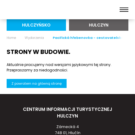
HULCZYŃSKO
HULCZYN
Home
Wydarzenia
Pacifická hřebenovka - cestovatelská přen
STRONY W BUDOWIE.
Aktualnie pracujemy nad wersjami językowymi tej strony.
Przepraszamy za niedogodności.
Z powrotem na główną stronę
CENTRUM INFORMACJI TURYSTYCZNEJ
HULCZYN
Zámecká 4
748 01, Hlučín