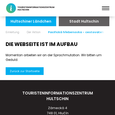
Hultschiner Ländchen
Stadt Hultschin
Einleitung
Der Aktion
Pacifická hřebenovka - cestovatelská př
DIE WEBSEITE IST IM AUFBAU
Momentan arbeiten wir an der Sprachmutation. Wir bitten um
Geduld.
Zurück zur Startseite
TOURISTENINFORMATIONSZENTRUM
HULTSCHIN
Zámecká 4
748 01, Hlučín