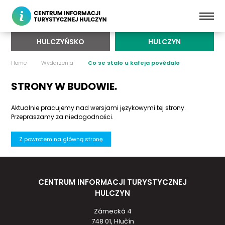
HULCZYŃSKO
HULCZYN
Home
Wydarzenia
Co se stalo u kafeja povědalo
STRONY W BUDOWIE.
Aktualnie pracujemy nad wersjami językowymi tej strony.
Przepraszamy za niedogodności.
Z powrotem na główną stronę
CENTRUM INFORMACJI TURYSTYCZNEJ
HULCZYN
Zámecká 4
748 01, Hlučín