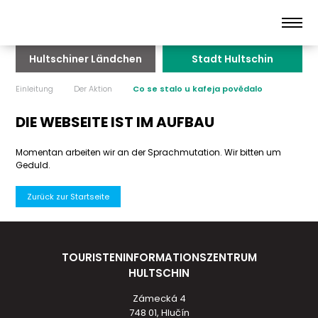
Hultschiner Ländchen
Stadt Hultschin
Einleitung
Der Aktion
Co se stalo u kafeja povědalo
DIE WEBSEITE IST IM AUFBAU
Momentan arbeiten wir an der Sprachmutation. Wir bitten um
Geduld.
Zurück zur Startseite
TOURISTENINFORMATIONSZENTRUM
HULTSCHIN
Zámecká 4
748 01, Hlučín