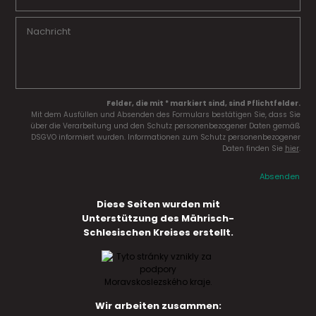
Felder, die mit * markiert sind, sind Pflichtfelder.
Mit dem Ausfüllen und Absenden des Formulars bestätigen Sie, dass Sie
über die Verarbeitung und den Schutz personenbezogener Daten gemäß
DSGVO informiert wurden. Informationen zum Schutz personenbezogener
Daten finden Sie
hier
.
Absenden
Diese Seiten wurden mit
Unterstützung des Mährisch-
Schlesischen Kreises erstellt.
Wir arbeiten zusammen: