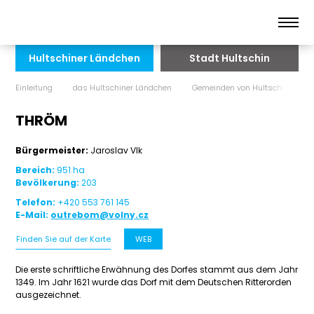
Hultschiner Ländchen
Stadt Hultschin
Einleitung
das Hultschiner Ländchen
Gemeinden von Hultschin
THRÖM
Bürgermeister:
Jaroslav Vlk
Bereich:
951 ha
Bevölkerung:
203
Telefon:
+420 553 761 145
E-Mail:
outrebom@volny.cz
Finden Sie auf der Karte
WEB
Die erste schriftliche Erwähnung des Dorfes stammt aus dem Jahr
1349. Im Jahr 1621 wurde das Dorf mit dem Deutschen Ritterorden
ausgezeichnet.