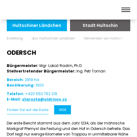
Hultschiner Ländchen
Stadt Hultschin
Einleitung
das Hultschiner Ländchen
Gemeinden von Hultschin
ODERSCH
Bürgermeister:
Mgr. Lokoč Radim, Ph.D.
Stellvertretender Bürgermeister:
Ing. Petr Toman
Bereich:
2819 ha
Bevölkerung:
1300
Telefon:
+420 553 762 219
E-Mail:
starosta@oldrisov.cz
Finden Sie auf der Karte
WEB
Der erste Bericht stammt aus dem Jahr 1234, als der mährische
Markgraf Přemysl die Festung und den Hof in Odersch befreite. Das
Dorf liegt nur wenige Kilometer von Troppau in unmittelbarer Nähe