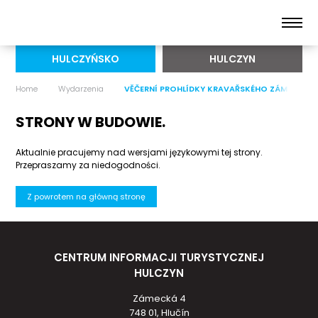
HULCZYŃSKO
HULCZYN
Home
Wydarzenia
VĚČERNÍ PROHLÍDKY KRAVAŘSKÉHO ZÁMKU
STRONY W BUDOWIE.
Aktualnie pracujemy nad wersjami językowymi tej strony.
Przepraszamy za niedogodności.
Z powrotem na główną stronę
CENTRUM INFORMACJI TURYSTYCZNEJ
HULCZYN
Zámecká 4
748 01, Hlučín