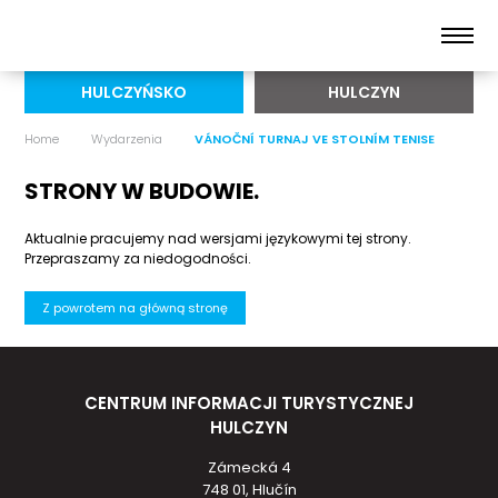
HULCZYŃSKO
HULCZYN
Home
Wydarzenia
VÁNOČNÍ TURNAJ VE STOLNÍM TENISE
STRONY W BUDOWIE.
Aktualnie pracujemy nad wersjami językowymi tej strony.
Przepraszamy za niedogodności.
Z powrotem na główną stronę
CENTRUM INFORMACJI TURYSTYCZNEJ
HULCZYN
Zámecká 4
748 01, Hlučín