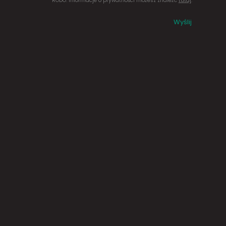
RODO. Informacje o prywatności możesz znaleźć
tutaj
.
Wyślij