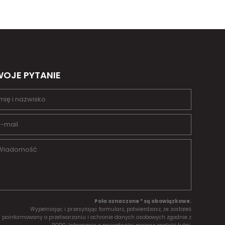
OJE PYTANIE
Pola oznaczone * są obowiązkowe.
Wypełniając i przesyłając formularz, potwierdzasz, że zostałeś
poinformowany o przetwarzaniu i ochronie danych osobowych zgodnie z