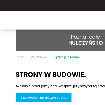
Poznaj całe
HULCZYŃSKO
Home
Wydarzenia
Týden pro rodinu
STRONY W BUDOWIE.
Aktualnie pracujemy nad wersjami językowymi tej str
Z powrotem na główną stronę