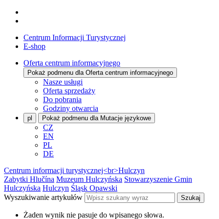
Centrum Informacji Turystycznej
E-shop
Oferta centrum informacyjnego
Pokaż podmenu dla Oferta centrum informacyjnego
Nasze usługi
Oferta sprzedaży
Do pobrania
Godziny otwarcia
pl
Pokaż podmenu dla Mutacje językowe
CZ
EN
PL
DE
Centrum informacji turystycznej<br>Hulczyn
Zabytki Hlučína
Muzeum Hulczyńska
Stowarzyszenie Gmin
Hulczyńska
Hulczyn
Śląsk Opawski
Wyszukiwanie artykułów
Szukaj
Żaden wynik nie pasuje do wpisanego słowa.