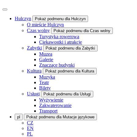
Hulczyn
Pokaż podmenu dla Hulczyn
O mieście Hulczyn
Czas wolny
Pokaż podmenu dla Czas wolny
Turystyka rowerowa
Ciekawostki i atrakcje
Zabytki
Pokaż podmenu dla Zabytki
Muzea
Galerie
Znaczące budynki
Kultura
Pokaż podmenu dla Kultura
Muzyka
Teatr
Bilety
Usługi
Pokaż podmenu dla Usługi
Wyżywienie
Zakwaterowanie
Transport
pl
Pokaż podmenu dla Mutacje językowe
CZ
EN
PL