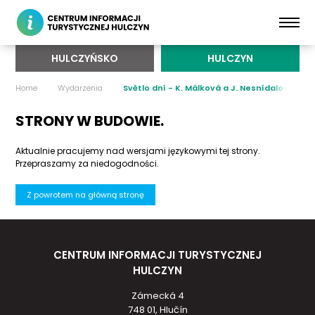
HULCZYŃSKO
HULCZYN
Home
Wydarzenia
Světlo dní - K. Málková a J. Nesnídalová
STRONY W BUDOWIE.
Aktualnie pracujemy nad wersjami językowymi tej strony.
Przepraszamy za niedogodności.
Z powrotem na główną stronę
CENTRUM INFORMACJI TURYSTYCZNEJ
HULCZYN
Zámecká 4
748 01, Hlučín