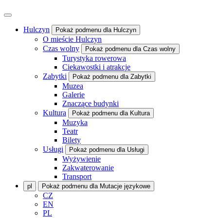
Hulczyn
Pokaż podmenu dla Hulczyn
O mieście Hulczyn
Czas wolny
Pokaż podmenu dla Czas wolny
Turystyka rowerowa
Ciekawostki i atrakcje
Zabytki
Pokaż podmenu dla Zabytki
Muzea
Galerie
Znaczące budynki
Kultura
Pokaż podmenu dla Kultura
Muzyka
Teatr
Bilety
Usługi
Pokaż podmenu dla Usługi
Wyżywienie
Zakwaterowanie
Transport
pl
Pokaż podmenu dla Mutacje językowe
CZ
EN
PL