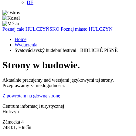
DE
Poznaj całe
HULCZYŃSKO
Poznaj miasto
HULCZYN
Home
Wydarzenia
Svatováclavský hudební festival - BIBLICKÉ PÍSNĚ
Strony w budowie.
Aktualnie pracujemy nad wersjami językowymi tej strony.
Przepraszamy za niedogodności.
Z powrotem na główną stronę
Centrum informacji turystycznej
Hulczyn
Zámecká 4
748 01, Hlučín