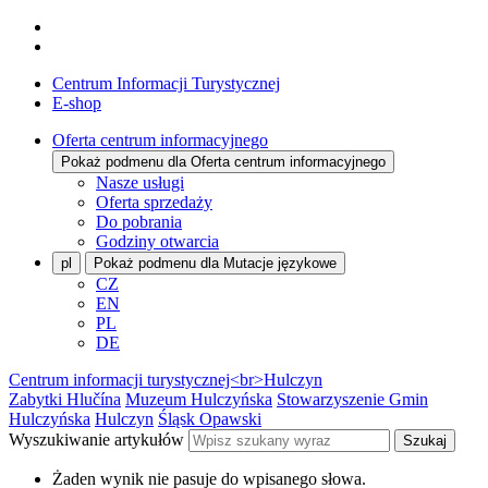
Centrum Informacji Turystycznej
E-shop
Oferta centrum informacyjnego
Pokaż podmenu dla Oferta centrum informacyjnego
Nasze usługi
Oferta sprzedaży
Do pobrania
Godziny otwarcia
pl
Pokaż podmenu dla Mutacje językowe
CZ
EN
PL
DE
Centrum informacji turystycznej<br>Hulczyn
Zabytki Hlučína
Muzeum Hulczyńska
Stowarzyszenie Gmin
Hulczyńska
Hulczyn
Śląsk Opawski
Wyszukiwanie artykułów
Szukaj
Żaden wynik nie pasuje do wpisanego słowa.