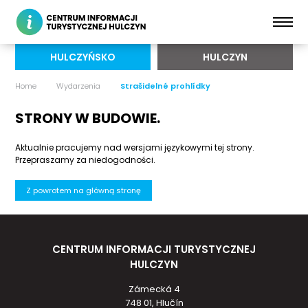
HULCZYŃSKO
HULCZYN
Home
Wydarzenia
Strašidelné prohlídky
STRONY W BUDOWIE.
Aktualnie pracujemy nad wersjami językowymi tej strony.
Przepraszamy za niedogodności.
Z powrotem na główną stronę
CENTRUM INFORMACJI TURYSTYCZNEJ
HULCZYN
Zámecká 4
748 01, Hlučín