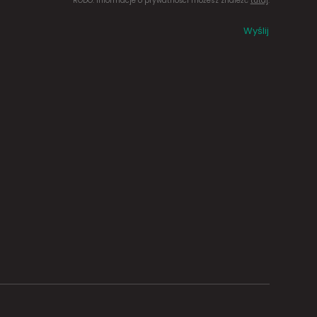
RODO. Informacje o prywatności możesz znaleźć
tutaj
.
Wyślij