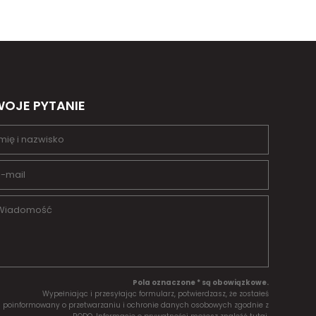
OJE PYTANIE
Pola oznaczone * są obowiązkowe.
Wypełniając i przesyłając formularz, potwierdzasz, że zostałeś
poinformowany o przetwarzaniu i ochronie danych osobowych zgodnie z