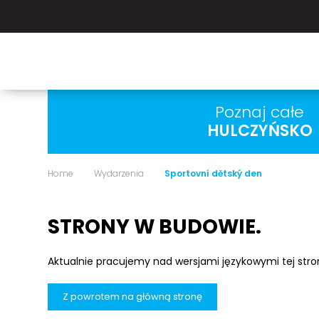
Poznaj całe
HULCZYŃSKO
Home
Wydarzenia
Sportovní dětský den
STRONY W BUDOWIE.
Aktualnie pracujemy nad wersjami językowymi tej str
Z powrotem na główną stronę