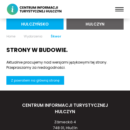
HULCZYŃSKO
HULCZYN
Home
Wydarzenia
Škwor
STRONY W BUDOWIE.
Aktualnie pracujemy nad wersjami językowymi tej strony.
Przepraszamy za niedogodności.
Z powrotem na główną stronę
CENTRUM INFORMACJI TURYSTYCZNEJ
HULCZYN
Zámecká 4
748 01, Hlučín