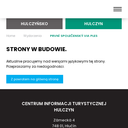
HULCZYŃSKO
HULCZYN
Home
Wydarzenia
PRVNÍ SPOLEČENSKÝ VIA PLES
STRONY W BUDOWIE.
Aktualnie pracujemy nad wersjami językowymi tej strony.
Przepraszamy za niedogodności.
Z powrotem na główną stronę
CENTRUM INFORMACJI TURYSTYCZNEJ
HULCZYN
Zámecká 4
748 01, Hlučín