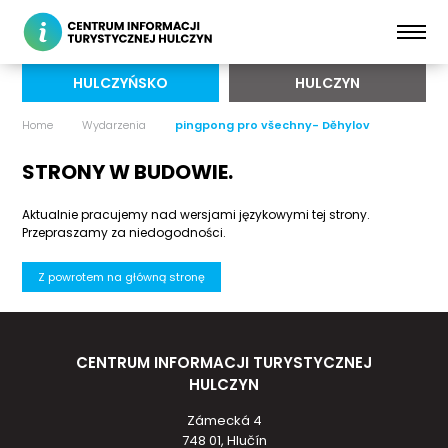
HULCZYŃSKO
HULCZYN
Home
Wydarzenia
pingpong pro všechny- Děhylov
STRONY W BUDOWIE.
Aktualnie pracujemy nad wersjami językowymi tej strony.
Przepraszamy za niedogodności.
Z powrotem na główną stronę
CENTRUM INFORMACJI TURYSTYCZNEJ
HULCZYN
Zámecká 4
748 01, Hlučín