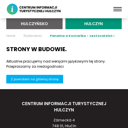
HULCZYŃSKO
HULCZYN
Home
Wydarzenia
Panama a Kostarika - cestovatelská předn
STRONY W BUDOWIE.
Aktualnie pracujemy nad wersjami językowymi tej strony.
Przepraszamy za niedogodności.
Z powrotem na główną stronę
CENTRUM INFORMACJI TURYSTYCZNEJ
HULCZYN
Zámecká 4
748 01, Hlučín