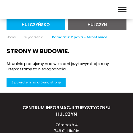
HULCZYŃSKO
HULCZYN
Home
Wydarzenia
Památník Opava - Milostovice
STRONY W BUDOWIE.
Aktualnie pracujemy nad wersjami językowymi tej strony.
Przepraszamy za niedogodności.
Z powrotem na główną stronę
CENTRUM INFORMACJI TURYSTYCZNEJ
HULCZYN
Zámecká 4
748 01, Hlučín