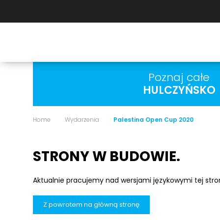
Poznaj całe
HULCZYŃSKO
Home
Wydarzenia
Palestina Open Cup 2020
STRONY W BUDOWIE.
Aktualnie pracujemy nad wersjami językowymi tej str
Z powrotem na główną stronę