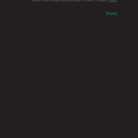
RODO. Informacje o prywatności możesz znaleźć
tutaj
.
Wyślij