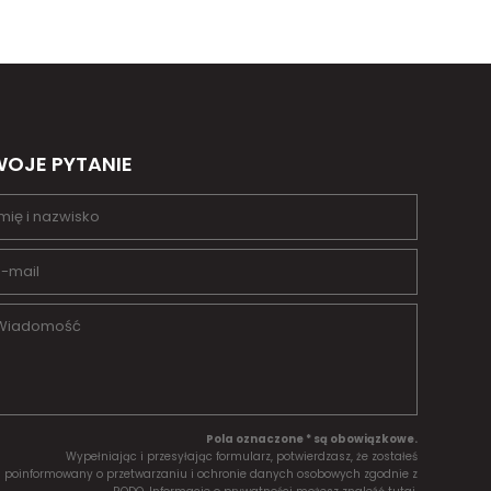
OJE PYTANIE
Pola oznaczone * są obowiązkowe.
Wypełniając i przesyłając formularz, potwierdzasz, że zostałeś
poinformowany o przetwarzaniu i ochronie danych osobowych zgodnie z