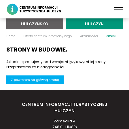
HULCZYŃSKO
HULCZYN
Home
Oferta centrum informacyjnego
Aktualności
Otevírací do
STRONY W BUDOWIE.
Aktualnie pracujemy nad wersjami językowymi tej strony.
Przepraszamy za niedogodności.
Z powrotem na główną stronę
CENTRUM INFORMACJI TURYSTYCZNEJ
HULCZYN
Zámecká 4
748 01, Hlučín