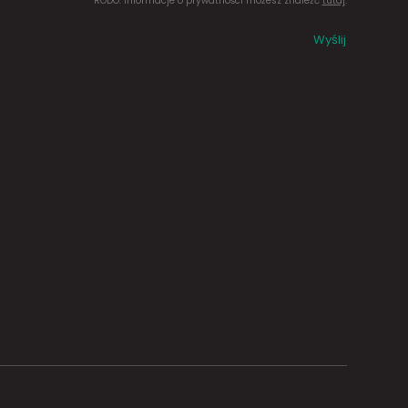
RODO. Informacje o prywatności możesz znaleźć
tutaj
.
Wyślij