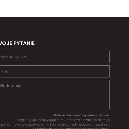
OJE PYTANIE
Pola oznaczone * są obowiązkowe.
Wypełniając i przesyłając formularz, potwierdzasz, że zostałeś
poinformowany o przetwarzaniu i ochronie danych osobowych zgodnie z