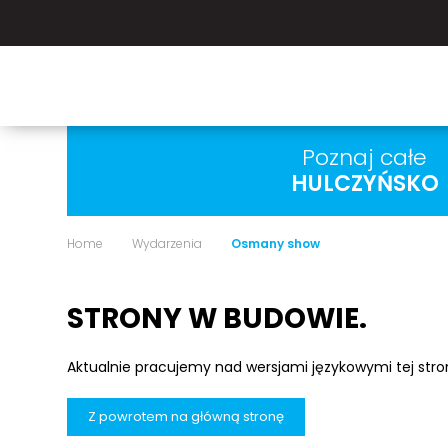
Poznaj całe
HULCZYŃSKO
Home
Wydarzenia
Osmany show
STRONY W BUDOWIE.
Aktualnie pracujemy nad wersjami językowymi tej str
Z powrotem na główną stronę