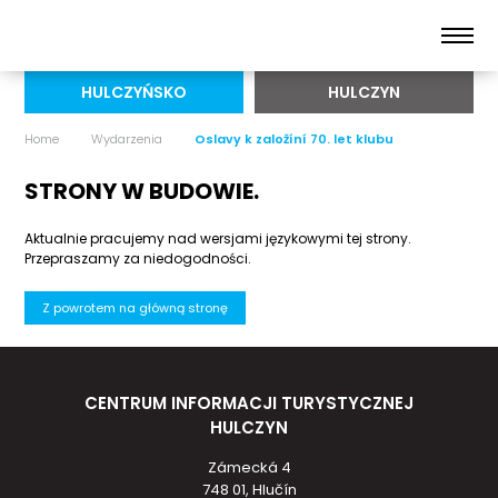
HULCZYŃSKO
HULCZYN
Home
Wydarzenia
Oslavy k založíní 70. let klubu
STRONY W BUDOWIE.
Aktualnie pracujemy nad wersjami językowymi tej strony.
Przepraszamy za niedogodności.
Z powrotem na główną stronę
CENTRUM INFORMACJI TURYSTYCZNEJ
HULCZYN
Zámecká 4
748 01, Hlučín