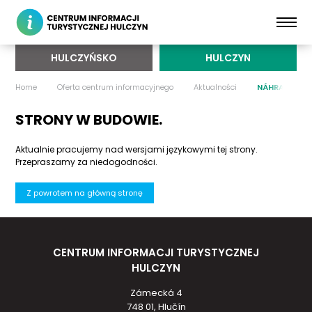
HULCZYŃSKO
HULCZYN
Home
Oferta centrum informacyjnego
Aktualności
NÁHRADNÍ DOP
STRONY W BUDOWIE.
Aktualnie pracujemy nad wersjami językowymi tej strony.
Przepraszamy za niedogodności.
Z powrotem na główną stronę
CENTRUM INFORMACJI TURYSTYCZNEJ
HULCZYN
Zámecká 4
748 01, Hlučín