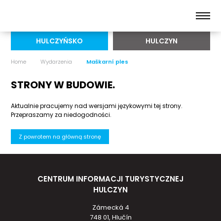
HULCZYŃSKO
HULCZYN
Home
Wydarzenia
Maškarní ples
STRONY W BUDOWIE.
Aktualnie pracujemy nad wersjami językowymi tej strony.
Przepraszamy za niedogodności.
Z powrotem na główną stronę
CENTRUM INFORMACJI TURYSTYCZNEJ
HULCZYN
Zámecká 4
748 01, Hlučín