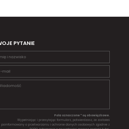
OJE PYTANIE
Pola oznaczone * są obowiązkowe.
Wypełniając i przesyłając formularz, potwierdzasz, że zostałeś
poinformowany o przetwarzaniu i ochronie danych osobowych zgodnie z