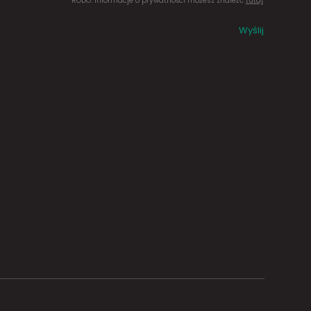
RODO. Informacje o prywatności możesz znaleźć
tutaj
.
Wyślij