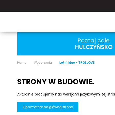
Poznaj całe
HULCZYŃSKO
Home
Wydarzenia
Letní kino - TROLLOVÉ
STRONY W BUDOWIE.
Aktualnie pracujemy nad wersjami językowymi tej str
Z powrotem na główną stronę