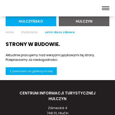
HULCZYŃSKO
HULCZYN
Home
Wydarzenia
Letní disco zábava
STRONY W BUDOWIE.
Aktualnie pracujemy nad wersjami językowymi tej strony.
Przepraszamy za niedogodności.
Z powrotem na główną stronę
CENTRUM INFORMACJI TURYSTYCZNEJ
HULCZYN
Zámecká 4
748 01, Hlučín