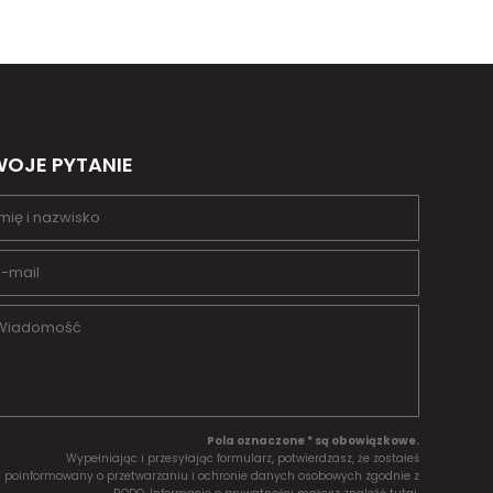
OJE PYTANIE
Pola oznaczone * są obowiązkowe.
Wypełniając i przesyłając formularz, potwierdzasz, że zostałeś
poinformowany o przetwarzaniu i ochronie danych osobowych zgodnie z