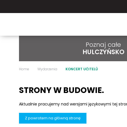
Poznaj całe
HULCZYŃSKO
Home
Wydarzenia
KONCERT UČITELŮ
STRONY W BUDOWIE.
Aktualnie pracujemy nad wersjami językowymi tej str
Z powrotem na główną stronę