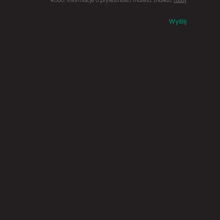
RODO. Informacje o prywatności możesz znaleźć
tutaj
.
Wyślij