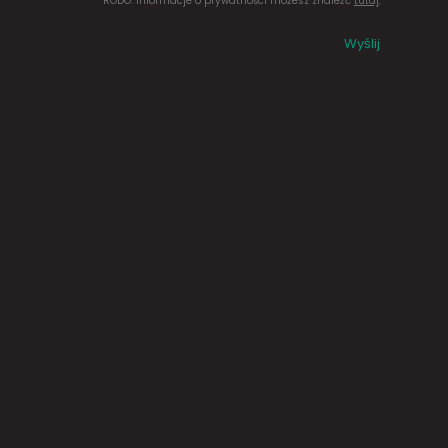
RODO. Informacje o prywatności możesz znaleźć
tutaj
.
Wyślij