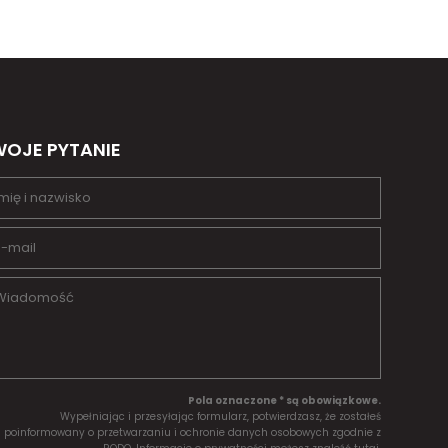
OJE PYTANIE
Pola oznaczone * są obowiązkowe.
Wypełniając i przesyłając formularz, potwierdzasz, że zostałeś
poinformowany o przetwarzaniu i ochronie danych osobowych zgodnie z