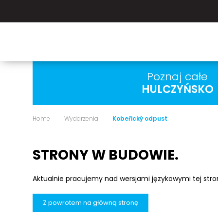
Poznaj całe
HULCZYŃSKO
Home
Wydarzenia
Kobeřický odpust
STRONY W BUDOWIE.
Aktualnie pracujemy nad wersjami językowymi tej str
Z powrotem na główną stronę