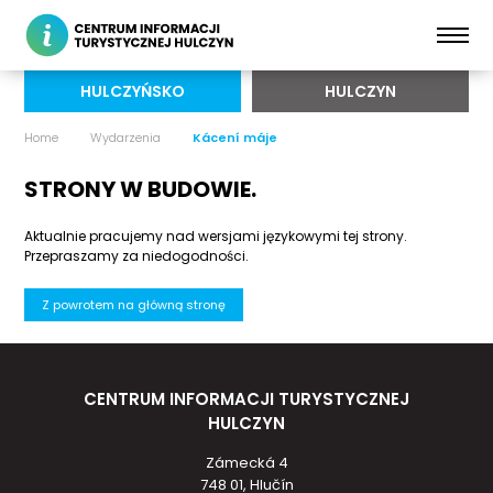
HULCZYŃSKO
HULCZYN
Home
Wydarzenia
Kácení máje
STRONY W BUDOWIE.
Aktualnie pracujemy nad wersjami językowymi tej strony.
Przepraszamy za niedogodności.
Z powrotem na główną stronę
CENTRUM INFORMACJI TURYSTYCZNEJ
HULCZYN
Zámecká 4
748 01, Hlučín