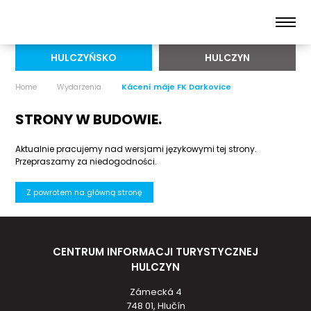
HULCZYŃSKO
HULCZYN
Home
Wydarzenia
Kácení máje FK Darkovice
STRONY W BUDOWIE.
Aktualnie pracujemy nad wersjami językowymi tej strony.
Przepraszamy za niedogodności.
Z powrotem na główną stronę
CENTRUM INFORMACJI TURYSTYCZNEJ
HULCZYN
Zámecká 4
748 01, Hlučín