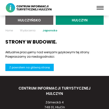
HULCZYŃSKO
HULCZYN
Home
Wydarzenia
Japonsko
STRONY W BUDOWIE.
Aktualnie pracujemy nad wersjami językowymi tej strony.
Przepraszamy za niedogodności.
Z powrotem na główną stronę
CENTRUM INFORMACJI TURYSTYCZNEJ
HULCZYN
Zámecká 4
748 01, Hlučín