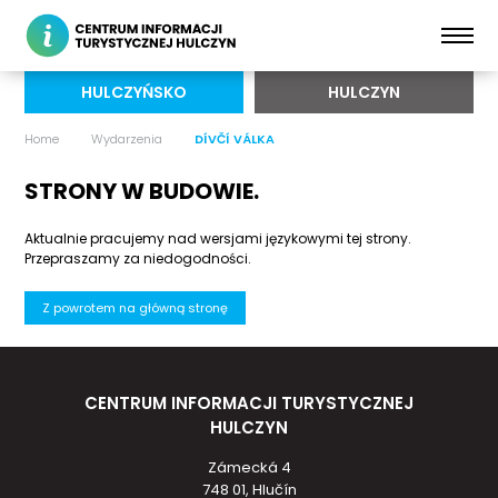
HULCZYŃSKO
HULCZYN
Home
Wydarzenia
DÍVČÍ VÁLKA
STRONY W BUDOWIE.
Aktualnie pracujemy nad wersjami językowymi tej strony.
Przepraszamy za niedogodności.
Z powrotem na główną stronę
CENTRUM INFORMACJI TURYSTYCZNEJ
HULCZYN
Zámecká 4
748 01, Hlučín