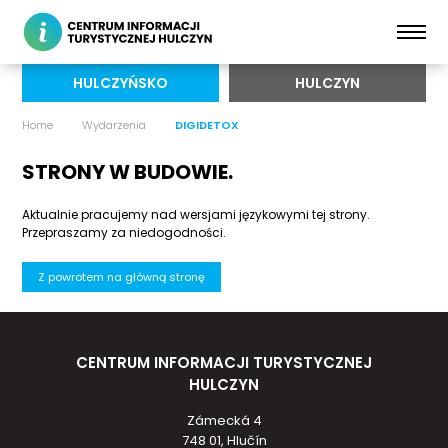
HULCZYŃSKO
HULCZYN
Home
Wydarzenia
DIGIDETOX
STRONY W BUDOWIE.
Aktualnie pracujemy nad wersjami językowymi tej strony.
Przepraszamy za niedogodności.
Z powrotem na główną stronę
CENTRUM INFORMACJI TURYSTYCZNEJ
HULCZYN
Zámecká 4
748 01, Hlučín