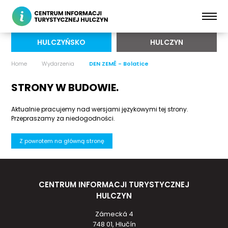
HULCZYŃSKO
HULCZYN
Home
Wydarzenia
DEN ZEMĚ - Bolatice
STRONY W BUDOWIE.
Aktualnie pracujemy nad wersjami językowymi tej strony.
Przepraszamy za niedogodności.
Z powrotem na główną stronę
CENTRUM INFORMACJI TURYSTYCZNEJ
HULCZYN
Zámecká 4
748 01, Hlučín