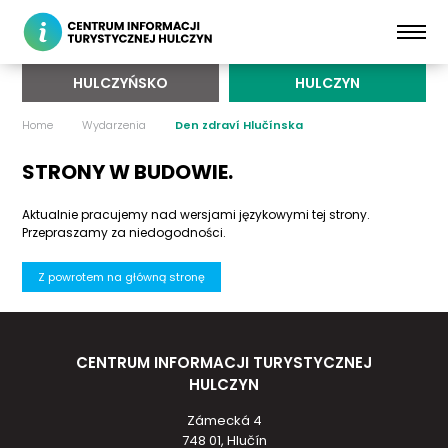
HULCZYŃSKO
HULCZYN
Home
Wydarzenia
Den zdraví Hlučínska
STRONY W BUDOWIE.
Aktualnie pracujemy nad wersjami językowymi tej strony.
Przepraszamy za niedogodności.
Z powrotem na główną stronę
CENTRUM INFORMACJI TURYSTYCZNEJ
HULCZYN
Zámecká 4
748 01, Hlučín