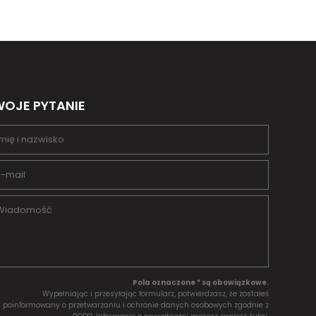
OJE PYTANIE
Pola oznaczone * są obowiązkowe.
Wypełniając i przesyłając formularz, potwierdzasz, że zostałeś
poinformowany o przetwarzaniu i ochronie danych osobowych zgodnie z