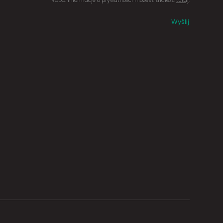
RODO. Informacje o prywatności możesz znaleźć
tutaj
.
Wyślij