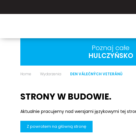
Poznaj całe
HULCZYŃSKO
Home
Wydarzenia
DEN VÁLEČNÝCH VETERÁNŮ
STRONY W BUDOWIE.
Aktualnie pracujemy nad wersjami językowymi tej str
Z powrotem na główną stronę