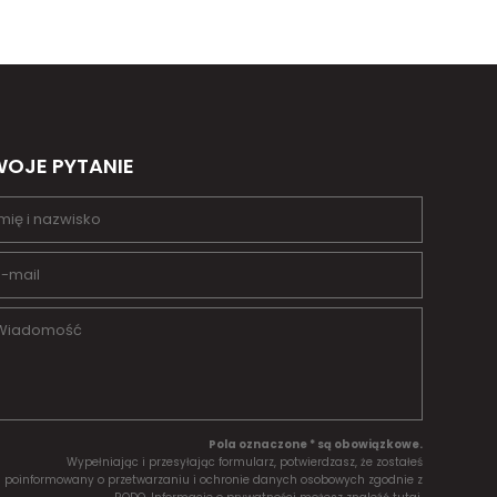
OJE PYTANIE
Pola oznaczone * są obowiązkowe.
Wypełniając i przesyłając formularz, potwierdzasz, że zostałeś
poinformowany o przetwarzaniu i ochronie danych osobowych zgodnie z