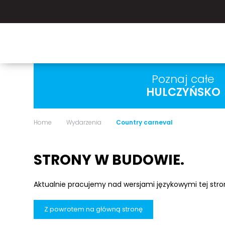
Poznaj całe
HULCZYŃSKO
Home
Wydarzenia
Country carneval
STRONY W BUDOWIE.
Aktualnie pracujemy nad wersjami językowymi tej str
Z powrotem na główną stronę