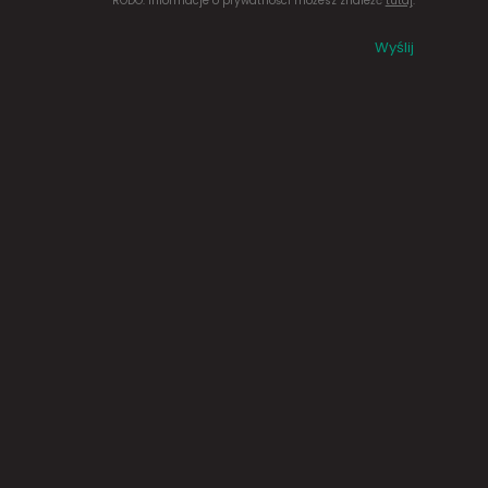
RODO. Informacje o prywatności możesz znaleźć
tutaj
.
Wyślij