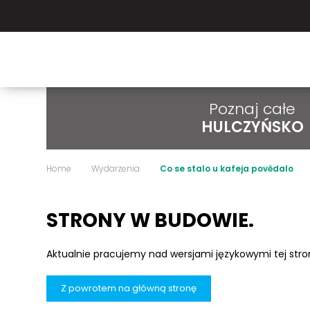
Poznaj całe
HULCZYŃSKO
Home
Wydarzenia
Co se stalo u kafeja povědalo
STRONY W BUDOWIE.
Aktualnie pracujemy nad wersjami językowymi tej str
Z powrotem na główną stronę