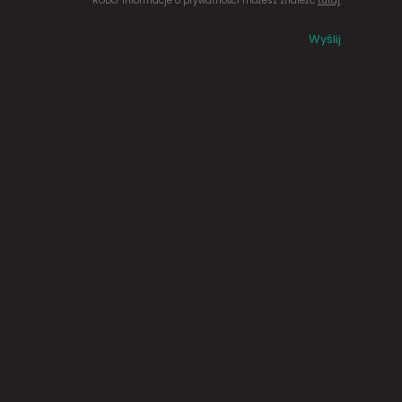
RODO. Informacje o prywatności możesz znaleźć
tutaj
.
Wyślij