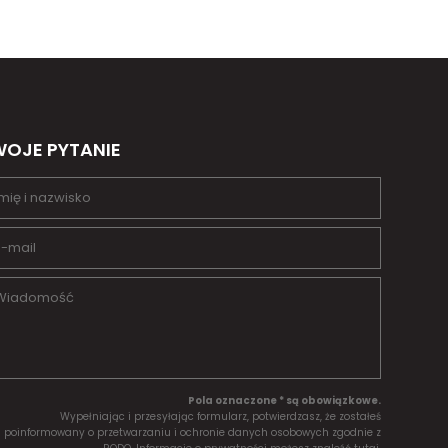
OJE PYTANIE
Pola oznaczone * są obowiązkowe.
Wypełniając i przesyłając formularz, potwierdzasz, że zostałeś
poinformowany o przetwarzaniu i ochronie danych osobowych zgodnie z