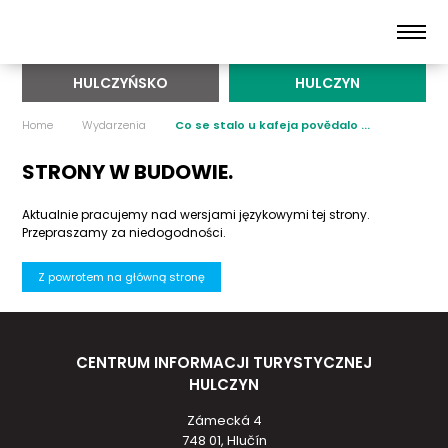
HULCZYŃSKO
HULCZYN
Home
Wydarzenia
Co se stalo u kafeja povědalo ...
STRONY W BUDOWIE.
Aktualnie pracujemy nad wersjami językowymi tej strony.
Przepraszamy za niedogodności.
Z powrotem na główną stronę
CENTRUM INFORMACJI TURYSTYCZNEJ
HULCZYN
Zámecká 4
748 01, Hlučín